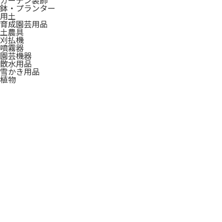
ガーデン装飾
鉢・プランター
用土
育成園芸用品
土農具
刈払機
噴霧器
園芸機器
散水用品
雪かき用品
植物
種
造花
衣料・靴・作業手袋
作業衣料
実用衣料
防寒用品
作業手袋
雨合羽
作業小物
靴下
長靴
ワークシューズ
一般靴、小物
傘
インテリア・家具・収納
ホームデコ
カーペット・室内敷物