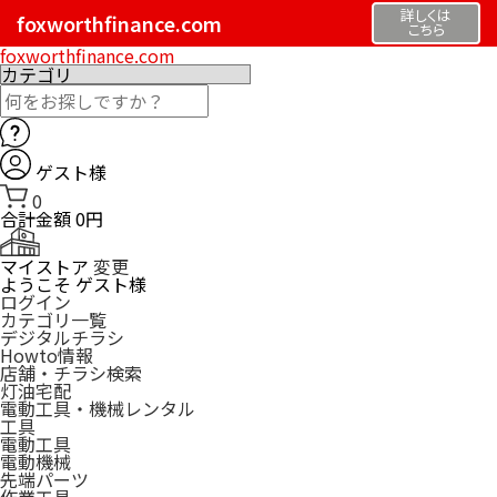
詳しくは
foxworthfinance.com
こちら
foxworthfinance.com
ゲスト様
0
合計金額
0円
マイストア
変更
ようこそ
ゲスト様
ログイン
カテゴリ一覧
デジタルチラシ
Howto情報
店舗・チラシ検索
灯油宅配
電動工具・機械レンタル
工具
電動工具
電動機械
先端パーツ