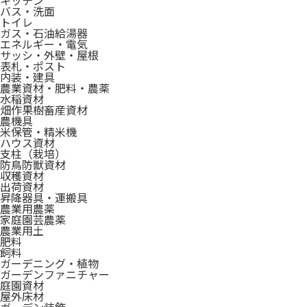
キッチン
バス・洗面
トイレ
ガス・石油給湯器
エネルギー・電気
サッシ・外壁・屋根
表札・ポスト
内装・建具
農業資材・肥料・農薬
水稲資材
畑作果樹畜産資材
農機具
米保管・精米機
ハウス資材
支柱（栽培）
防鳥防獣資材
収穫資材
出荷資材
昇降器具・運搬具
農業用農薬
家庭園芸農薬
農業用土
肥料
飼料
ガーデニング・植物
ガーデンファニチャー
庭園資材
屋外床材