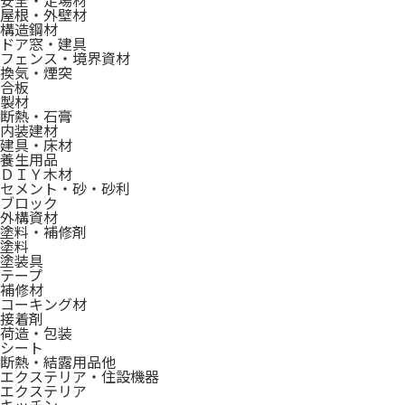
安全・足場材
屋根・外壁材
構造鋼材
ドア窓・建具
フェンス・境界資材
換気・煙突
合板
製材
断熱・石膏
内装建材
建具・床材
養生用品
ＤＩＹ木材
セメント・砂・砂利
ブロック
外構資材
塗料・補修剤
塗料
塗装具
テープ
補修材
コーキング材
接着剤
荷造・包装
シート
断熱・結露用品他
エクステリア・住設機器
エクステリア