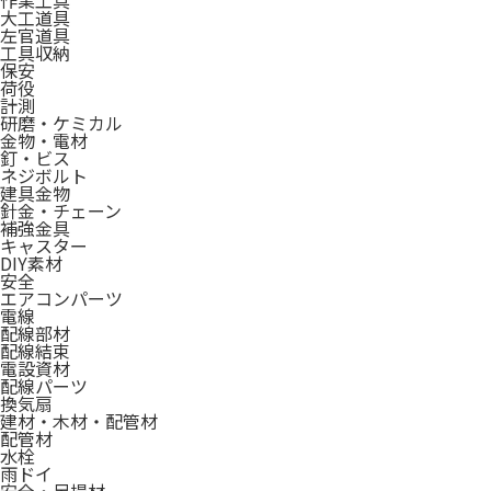
作業工具
大工道具
左官道具
工具収納
保安
荷役
計測
研磨・ケミカル
金物・電材
釘・ビス
ネジボルト
建具金物
針金・チェーン
補強金具
キャスター
DIY素材
安全
エアコンパーツ
電線
配線部材
配線結束
電設資材
配線パーツ
換気扇
建材・木材・配管材
配管材
水栓
雨ドイ