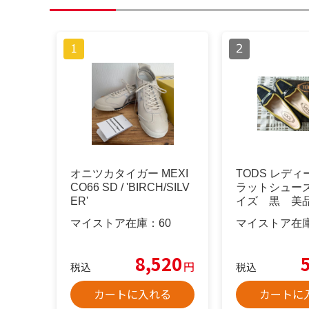
オニツカタイガー MEXI
TODS レデ
CO66 SD / 'BIRCH/SILV
ラットシューズ
ER'
イズ 黒 美
マイストア在庫：
60
マイストア在
8,520
円
税込
税込
カートに入れる
カートに