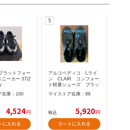
RYプラットフォー
アルコペディコ Lライ
ニーカー 37(2
ン CLAIR コンフォー
y
ト軽量シューズ ブラッ
ク 37
ア在庫：
100
マイストア在庫：
88
4,524
5,920
円
円
税込
トに入れる
カートに入れる