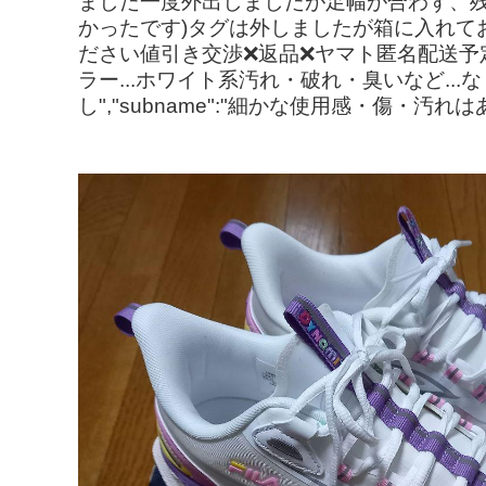
ました一度外出しましたが足幅が合わず、残念
かったです)タグは外しましたが箱に入れて
ださい値引き交渉❌返品❌ヤマト匿名配送予定#
ラー...ホワイト系汚れ・破れ・臭いなど..
し","subname":"細かな使用感・傷・汚