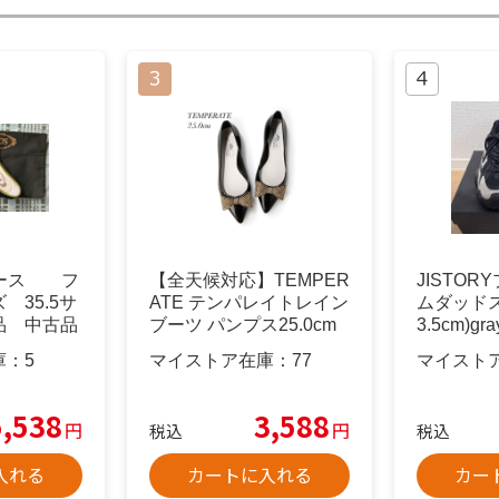
ィース フ
【全天候対応】TEMPER
JISTO
 35.5サ
ATE テンパレイトレイン
ムダッドス
品 中古品
ブーツ パンプス25.0cm
3.5cm)gra
庫：
5
マイストア在庫：
77
マイスト
5,538
3,588
円
円
税込
税込
入れる
カートに入れる
カー