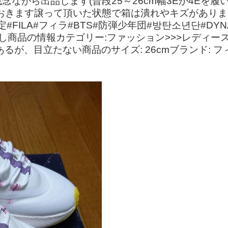
ながら出品します(普段25～26cm幅3Eか4Eを
おきます譲って頂いた状態で箱は潰れやキズがあり
FILA#フィラ#BTS#防弾少年団#방탄소년단#DYN
.なし商品の情報カテゴリー:ファッション>>>レディー
れはあるが、目立たない商品のサイズ: 26cmブランド: フ