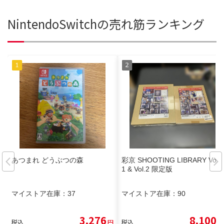
NintendoSwitchの売れ筋ランキング
あつまれ どうぶつの森
彩京 SHOOTING LIBRARY Vol.
1 & Vol.2 限定版
マイストア在庫：
37
マイストア在庫：
90
3,276
8,100
税込
円
税込
円