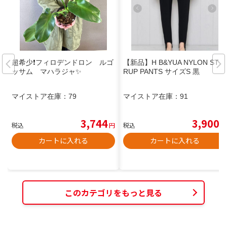
超希少❗️フィロデンドロン ルゴ
【新品】H B&YUA NYLON STIR
ッサム マハラジャ✨
RUP PANTS サイズS 黒
マイストア在庫：
79
マイストア在庫：
91
3,744
3,900
税込
円
税込
円
カートに入れる
カートに入れる
このカテゴリをもっと見る