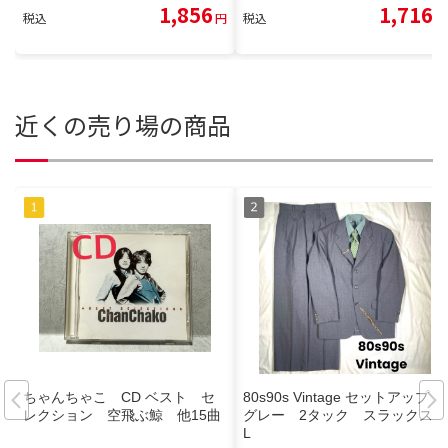
1,856
1,716
税込
円
税込
円
近くの売り場の商品
ちゃんちゃこ CD ベスト セ
80s90s Vintage セットアップ
レクション 空飛ぶ鯨 他15曲
グレー 2タック スラックス
L