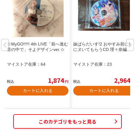
☆MyGO!!!!! 4th LIVE「前へ進む
妹ぱらだいす!2 おやすみ前に妹
音の中で」そよデザインver.☆
にヌいてもらうCD 理々奈編
マイストア在庫：
64
マイストア在庫：
23
1,874
2,964
税込
円
税込
円
カートに入れる
カートに入れる
このカテゴリをもっと見る