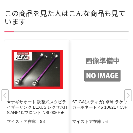
この商品を見た人はこんな商品も見て
います
★ナギサオート 調整式スタビラ
STIGA(スティガ) 卓球 ラケット
イザーリンク LEXUS レクサスH
カーボネード 45 106217 CJP
S ANF10/フロント NSL006F★
ローダウン時のスタビライザー
マイストア在庫：
93
マイストア在庫：
6
を適正角度に補正！