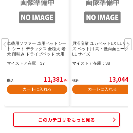
車載用ソファー 車用ペットシー
貝沼産業 ユカペットEX LLサイ
ト シート デラックス 全種犬 老
ズ ペット用 高・低両面ヒーター
犬 耐噛み ドライブベッド 犬用
LL サイズ
品 水洗い 実用性 ワンちゃん ペ
マイストア在庫：
37
マイストア在庫：
38
ットシート 耐摩耗性 子犬
11,381
13,044
税込
円
税込
円
カートに入れる
カートに入れる
このカテゴリをもっと見る