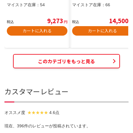
圧：AC100V□モータ容量/定格使
トカバー 車種専用 ヴィンテージ
マイストア在庫：
54
マイストア在庫：
66
用電流(AC-3級)：4(3.7)KW□モ
デザイン おしゃれ カーシート
ータ容量/ヒータ呼び：18(20)A□
カバー 人気 車用品 インテリア
補助接点：2a2b
内装 保護 傷防止 汚れ防止
9,273
14,500
税込
円
税込
円
カートに入れる
カートに入れる
このカテゴリをもっと見る
カスタマーレビュー
オススメ度
4.6点
現在、396件のレビューが投稿されています。