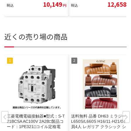
10,149
12,658
税込
円
税込
円
近くの売り場の商品
三菱電機電磁接触器■型式：S-T
送料無料 品番 DH63 ミラジーノ
21BCSA AC100V 2A2B□製品コ
L650S/L660S H16/11-H21/04 定
ード：1PE321□コイル定格電
員4人 レガリア クラシック シー