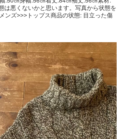
㎝身幅:56㎝着丈:84㎝袖丈:56㎝素材:
状態は悪くないかと思います。写真から状態を
メンズ>>>トップス商品の状態: 目立った傷