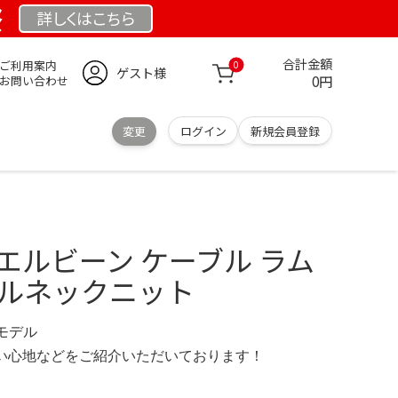
祭
詳しくは
こちら
合計金額
ご利用案内
0
ゲスト様
0円
お問い合わせ
変更
ログイン
新規会員登録
 エルエルビーン ケーブル ラム
トルネックニット
限定モデル
の使い心地などをご紹介いただいております！