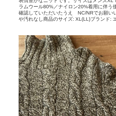
表情豊かなニットです。サイズはメンズXLで大
ラムウール80%／ナイロン20%着用に伴
確認していただいたうえ NC/NRでお願い
や汚れなし商品のサイズ: XL(LL)ブランド: