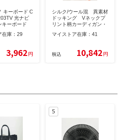
 キーボード C
シルク/ウール混 異素材
-203TV 光ナビ
ドッキング Vネックプ
ンキーボード
リント柄カーディガン・
セーター【秋春】オレン
ア在庫：
29
マイストア在庫：
41
ジ色
3,962
10,842
円
円
税込