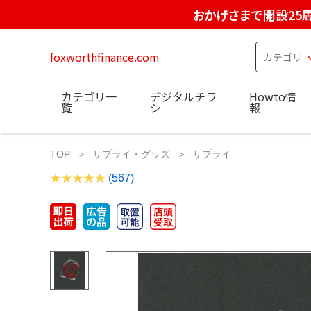
おかげさまで開設25
foxworthfinance.com
カテゴリ一
デジタルチラ
Howto情
覧
シ
報
TOP
サプライ・グッズ
サプライ
(567)