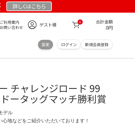
祭
詳しくは
こちら
合計金額
ご利用案内
0
ゲスト様
0円
お問い合わせ
変更
ログイン
新規会員登録
ー チャレンジロード 99
ドードータッグマッチ勝利賞
限定モデル
の使い心地などをご紹介いただいております！