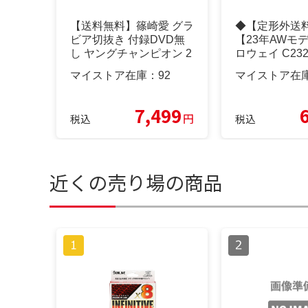
【送料無料】篠崎愛 グラ
◆【定形外送
ビア切抜き 付録DVD無
【23年AWモ
し ヤングチャンピオン 2
ロウェイ C232
013年7月23日号 通巻No.
ルト Callaway
マイストア在庫：
92
マイストア在
688 富樫あずさ 橋本楓
八尋莉那 小田島渚
7,499
円
税込
税込
近くの売り場の商品