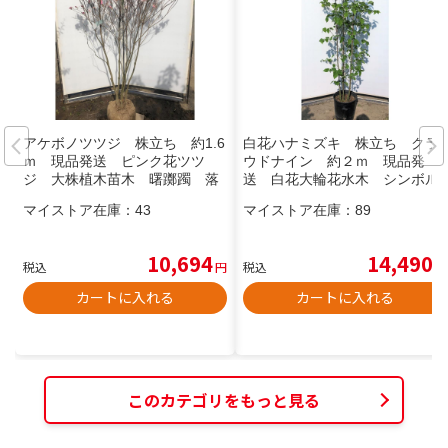
アケボノツツジ 株立ち 約1.6
白花ハナミズキ 株立ち クラ
ｍ 現品発送 ピンク花ツツ
ウドナイン 約２ｍ 現品発
ジ 大株植木苗木 曙躑躅 落
送 白花大輪花水木 シンボル
葉樹
ツリー 特大植木苗木 送料無
マイストア在庫：
43
マイストア在庫：
89
料
10,694
14,490
税込
円
税込
円
カートに入れる
カートに入れる
このカテゴリをもっと見る