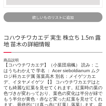
欲しいものリストに追加
コハウチワカエデ 実生 株立ち 1.5m 露
地 苗木の詳細情報
商品説明
【コハウチワカエデ】（小葉団扇楓） 読み：こ
はうちわかえで 学名 ： Acer sieboldianum ムク
ロジ科カエデ属 落葉高木 別名：メイゲツカエ
デ、イタヤメイゲツ 【】 コハウチワカエデはと
ても綺麗な紅葉を見せてくれます。紅葉時の葉の
色づきが変わっており、葉色の変化は半分が緑で
もう半分が黄色・赤など変った紅葉を見せてくれ
ます。最終的には真っ赤に紅葉し落葉します。盆