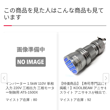
この商品を見た人はこんな商品も見て
います
インバーター 1.5kW 110V 単相
【特価商品】【寿司専門誌にも
入力 220V 三相出力 三相モータ
掲載！】KOOLBEAM アニサキ
ー制御用 AT5-1500X
スライト アニサキスが検出でき
る 365nm 強力 ブラックライト
マイストア在庫：
80
マイストア在庫：
92
LED UVライト KB-38 単4ｘ3本
使用