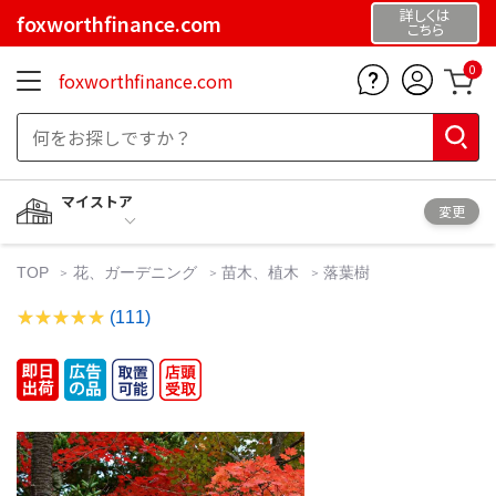
詳しくは
foxworthfinance.com
こちら
0
foxworthfinance.com
マイストア
変更
TOP
花、ガーデニング
苗木、植木
落葉樹
(111)