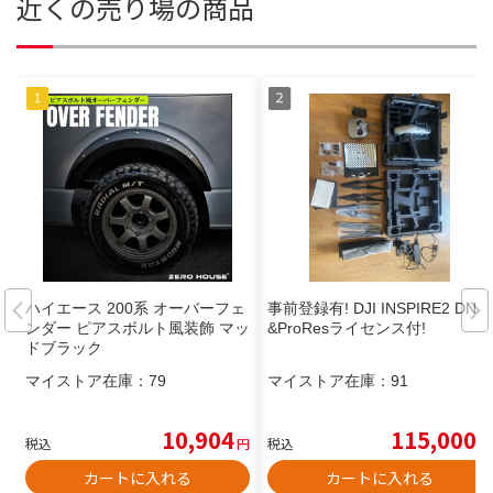
近くの売り場の商品
ハイエース 200系 オーバーフェ
事前登録有! DJI INSPIRE2 DNG
ンダー ピアスボルト風装飾 マッ
&ProResライセンス付!
ドブラック
マイストア在庫：
79
マイストア在庫：
91
10,904
115,000
税込
円
税込
円
カートに入れる
カートに入れる