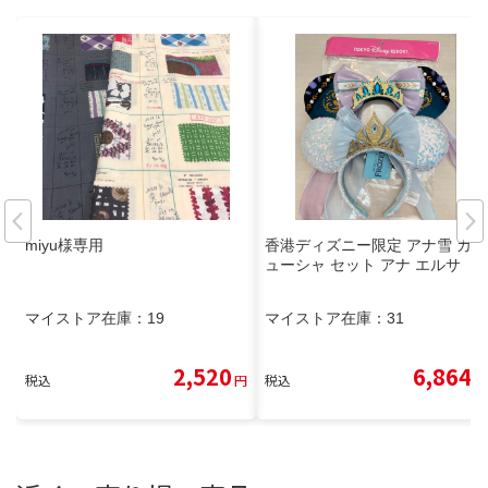
miyu様専用
香港ディズニー限定 アナ雪 カチ
ューシャ セット アナ エルサ
マイストア在庫：
19
マイストア在庫：
31
2,520
6,864
税込
円
税込
円