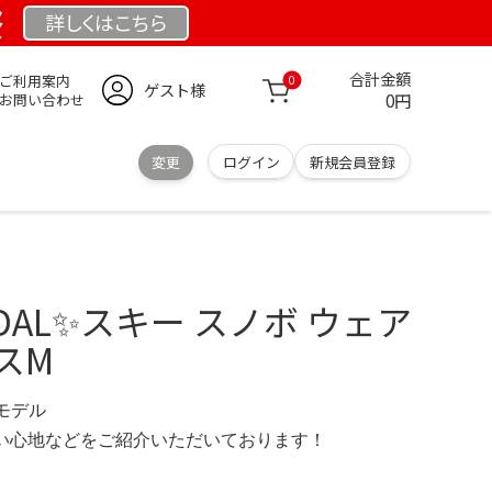
祭
詳しくは
こちら
合計金額
ご利用案内
0
ゲスト様
0円
お問い合わせ
変更
ログイン
新規会員登録
PADAL✨スキー スノボ ウェア
スM
限定モデル
の使い心地などをご紹介いただいております！