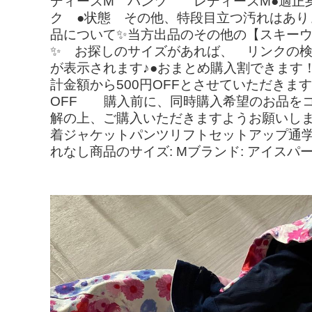
ディースM パンツ レディースM●適正身長
ク ●状態 その他、特段目立つ汚れはあり
品について✨当方出品のその他の【スキーウェア
✨ お探しのサイズがあれば、 リンクの検
が表示されます♪●おまとめ購入割できます
計金額から500円OFFとさせていただきます
OFF 購入前に、同時購入希望のお品をコ
解の上、ご購入いただきますようお願いし
着ジャケットパンツリフトセットアップ通学商
れなし商品のサイズ: Mブランド: アイスパ