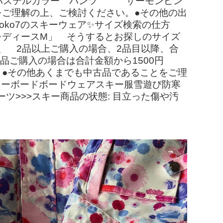
ット パステルカラー パンツ サーモンピン
をご理解の上、ご検討ください。●その他の出
hoko7のスキーウェア✨サイズ検索の仕方
レディースM」 そうするとお探しのサイズ
、 2品以上ご購入の場合、2品目以降、合
4品ご購入の場合は合計金額から1500円
。●その他あくまでも中古品であることをご理
ノーボードボードウェアスキー服雪遊び防寒
ツ>>>スキー商品の状態: 目立った傷や汚