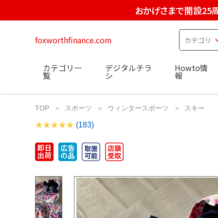
おかげさまで開設25
foxworthfinance.com
カテゴリ一
デジタルチラ
Howto情
覧
シ
報
TOP
スポーツ
ウィンタースポーツ
スキー
(183)