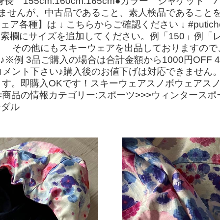
 155cm.160cm.165cm●カラー ジャケ
ませんが、中古品であること、素人検品であること
各種】は ↓ こちらからご確認ください ↓ #putic
索欄にサイズを追加してください。例「150」例「
！ その他にもスキーウェアを出品しておりますので
♪※例 3品ご購入の場合は合計金額から1000円OFF 
メント下さい♪購入後のお値下げは対応できません
ます。即購入OKです！スキーウェアスノボウェアス
品の情報カテゴリー:スポーツ>>>ウィンタースポー
ーダル