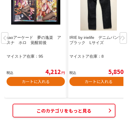
saoアーケード 夢の逸楽 ア
IRIE by irielife デニムパンツ
スナ ホロ 覚醒前後
ブラック Lサイズ
マイストア在庫：
95
マイストア在庫：
8
4,212
5,850
税込
円
税込
円
カートに入れる
カートに入れる
このカテゴリをもっと見る