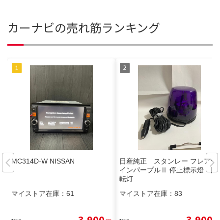
カーナビの売れ筋ランキング
MC314D-W NISSAN
日産純正 スタンレー フレアサ
インパープルⅡ 停止標示燈 回
転灯
マイストア在庫：
61
マイストア在庫：
83
3,900
3,900