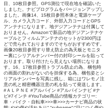
目、10枚目参照。GPS測位で現在地を確認いた
しました。ナビプログラムをバージョンアップし
ました。画像14、15枚目参照本体と電源ケーブ
ル、カメラ入力コード、外部入力コードとGPS
アンテナになります。地デジアンテナは付属して
おりません。Amazonで新品の地デジアンテナケ
ーブルとフィルムアンテナのセットが2300円ほ
どで売られておりますのでそちがおすすめです。
画像20枚目参照すり替え防止の為天板とモニタ
ー裏にシリアルナンバー付の封印シールを貼って
おります。取り付けたら見えない場所になりま
す。16、17枚目参照トラブル防止の為、梱包時
の画面の割れがないのを担保する為、梱包姿とシ
リアルナンバーを写真に残し、箱にはワレモノ注
意の札と精密機器注意の札を貼って発送します。
#ＡＬＰＮＥ #アルパイン #アルパインナビ #ナ
ビ#7インチ #YouTube商品の情報カテゴリー:
車・バイク・自転車>>>車>>>カーナビ商品の状
態: やや傷や汚れあり","subname":"目につく傷や